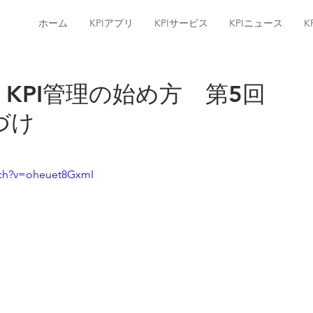
ホーム
KPIアプリ
KPIサービス
KPIニュース
K
座] KPI管理の始め方 第5回
づけ
tch?v=oheuet8GxmI