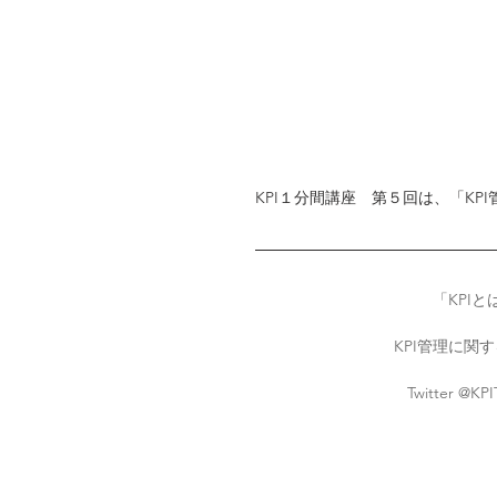
KPI１分間講座　第５回は、「K
「
KPIと
KPI管理に関
Twitter 
@KPIT