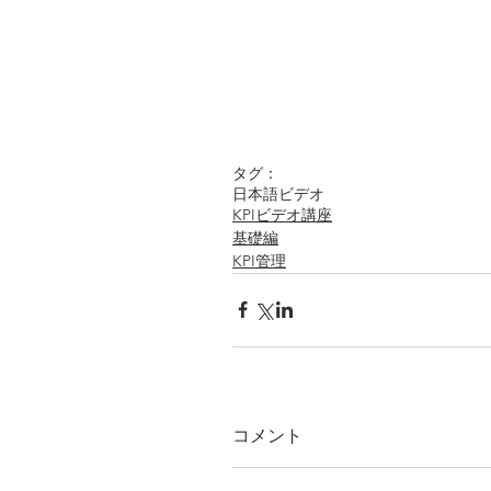
タグ：
日本語
ビデオ
KPIビデオ講座
基礎編
KPI管理
コメント