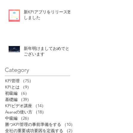
新KPIアプリをリリース致
しました
新年明けましておめでとう
ございます
Category
KPI管理
（75）
75件の記事
KPIとは
（9）
9件の記事
初級編
（6）
6件の記事
基礎編
（39）
39件の記事
KPIビデオ講座
（14）
14件の記事
Asanaの使い方
（18）
18件の記事
中級編
（26）
26件の記事
勝つKPI管理の事前準備をする
（10）
10件の記事
全社の重要成功要因を定義する
（2）
2件の記事