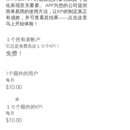
化表现至关重要。 APP为您的公司提供
简单易用的使用方法，让KPI的制定真正
有成效，并可查看其结果——点击这里
马上开始体验！
１个所有者帐户
它总是免费高达１０个KPI！
免费！
1个额外的用户
每月
$10.00
或
１０个额外的KPI
每月
$10.00