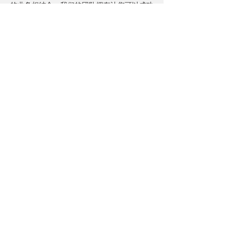
的业务相结合。我们的团队拥有让您可以成功
跟进KPI的知识与资源技术。
不要犹豫了，通过电话，电子邮件或我们的社
交媒体渠道等方式与我们取得联系！