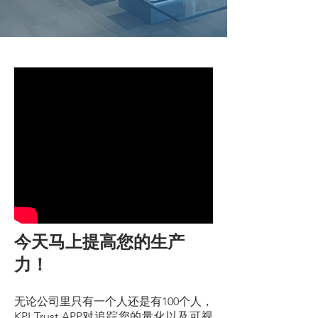
今天马上提高您的生产
力！
无论公司里只有一个人还是有100个人，
KPI Trust APP对追踪您的量化以及可视