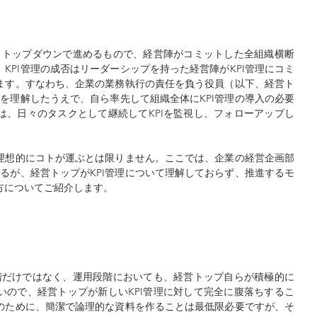
なくトップダウンで進めるもので、経営陣がコミットした全組織横断
KPI管理の成否はリーダーシップを持った経営陣がKPI管理にコミ
ます。すなわち、企業の業務執行の責任を負う役員（以下、経営ト
質を理解したうえで、自ら率先して組織全体にKPI管理の導入の必要
は、日々のタスクとして継続してKPIを監視し、フォローアップし
理想的にコトが運ぶとは限りません。ここでは、企業の経営企画部
いるが、経営トップがKPI管理について理解しておらず、推進するモ
方についてご紹介します。
段階だけではなく、運用段階においても、経営トップ自らが積極的に
いので、経営トップが新しいKPI管理に対して完全に腹落ちするこ
のために、簡潔で論理的な資料を作ることは最低限必要ですが、そ