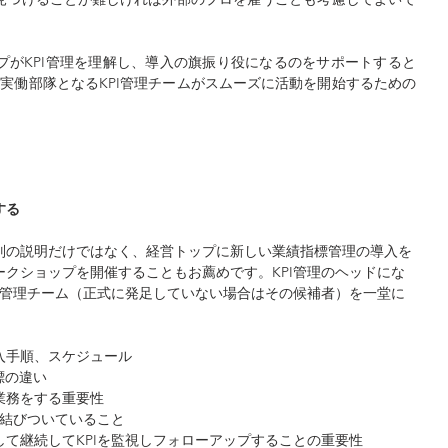
プがKPI管理を理解し、導入の旗振り役になるのをサポートすると
な実働部隊となるKPI管理チームがスムーズに活動を開始するための
する
別の説明だけではなく、経営トップに新しい業績指標管理の導入を
クショップを開催することもお薦めです。KPI管理のヘッドにな
I管理チーム（正式に発足していない場合はその候補者）を一堂に
入手順、スケジュール
指標の違い
業務をする重要性
に結びついていること
て継続してKPIを監視しフォローアップすることの重要性