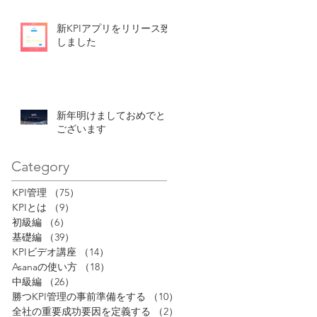
新KPIアプリをリリース致
しました
新年明けましておめでとう
ございます
Category
KPI管理
（75）
75件の記事
KPIとは
（9）
9件の記事
初級編
（6）
6件の記事
基礎編
（39）
39件の記事
KPIビデオ講座
（14）
14件の記事
Asanaの使い方
（18）
18件の記事
中級編
（26）
26件の記事
勝つKPI管理の事前準備をする
（10）
10件の記事
全社の重要成功要因を定義する
（2）
2件の記事