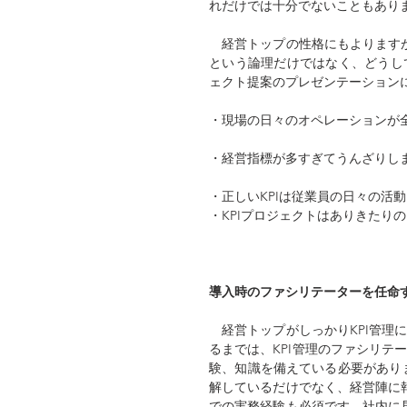
れだけでは十分でないこともあり
　経営トップの性格にもよります
という論理だけではなく、どうし
ェクト提案のプレゼンテーション
・現場の日々のオペレーションが
・経営指標が多すぎてうんざりし
・正しいKPIは従業員の日々の活
・KPIプロジェクトはありきたり
導入時のファシリテーターを任命
　経営トップがしっかりKPI管理
るまでは、KPI管理のファシリテ
験、知識を備えている必要があります
解しているだけでなく、経営陣に
での実務経験も必須です。社内に