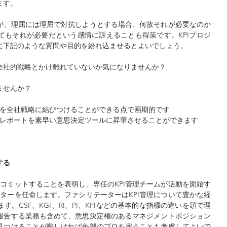
ます。
が、理屈には理屈で対抗しようとする場合、何故それが必要なのか
てもそれが必要だという感情に訴えることも得策です。KPIプロジ
に下記のような質問や目的を紛れ込ませるとよいでしょう。
全社的戦略とかけ離れていないか気になりませんか？
ませんか？
動を全社戦略に結びつけることができる点で画期的です
のレポートを素早い意思決定ツールに昇華させることができます
する
にコミットすることを表明し、専任のKPI管理チームが活動を開始す
ーターを任命します。ファシリテーターはKPI管理について豊かな経
。CSF、KGI、RI、PI、KPIなどの基本的な指標の違いを頭で理
報告する業務も含めて、意思決定権のあるマネジメントポジション
見つけることが難しければ外部のプロを雇うことも考慮してよいで